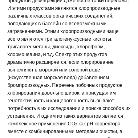
продуктов дезинфекции даже после точки перелома.
И этими продуктами являются хлорпроизводные
различных классов органических соединений,
попадающих в бассейн со всевозможными
загрязнениями. Этими хлорпроизводными чаще
всего являются тригалогенуксусные кислоты,
тригалогенметаны, диоксиды, хлороформ,
хлормочевина, и т.д. Спектр этих продуктов
драматично расширяется, если хлорирование
выполняют в морской или соленой воде
(искусственная морская вода) добавлением
бромпроизводных. Перечень побочных продуктов
хлорирования довольно широк, а присущая им
генотоксичность и канцерогенность вызывают
потребность в их исследовании и поиске способов их
устранения. И одним из таких вариантов является
комплексное применение СО
как рН корректора
2
вместе с комбинированными методами очистки, в