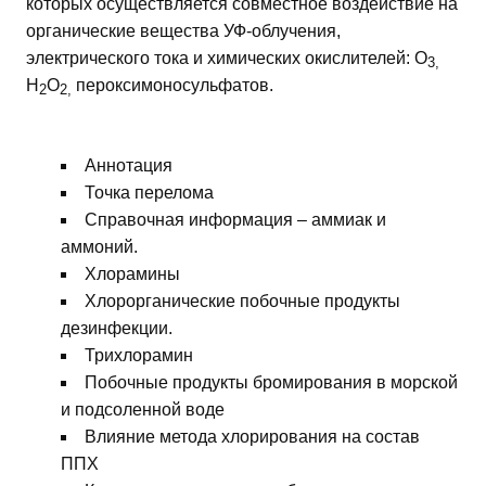
которых осуществляется совместное воздействие на
органические вещества УФ-облучения,
электрического тока и химических окислителей: О
3,
Н
О
пероксимоносульфатов.
2
2,
Аннотация
Точка перелома
Справочная информация – аммиак и
аммоний.
Хлорамины
Хлорорганические побочные продукты
дезинфекции.
Трихлорамин
Побочные продукты бромирования в морской
и подсоленной воде
Влияние метода хлорирования на состав
ППХ