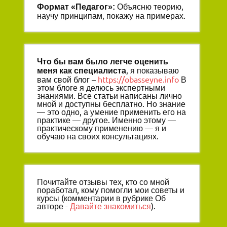
Объясню теорию,
Формат «
Педагог
»:
научу принципам, покажу на примерах.
Что бы вам было легче оценить
, я показываю
меня как специалиста
вам свой блог –
https://obasseyne.info
В
этом блоге я делюсь экспертными
знаниями. Все статьи написаны лично
мной и доступны бесплатно. Но знание
— это одно, а умение применить его на
практике — другое. Именно этому —
практическому применению — я и
обучаю на своих консультациях.
Почитайте отзывы тех, кто со мной
поработал, кому помогли мои советы и
курсы (комментарии в рубрике Об
авторе -
Давайте знакомиться
).