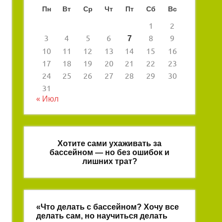
Пн
Вт
Ср
Чт
Пт
Сб
Вс
1
2
3
4
5
6
8
9
7
10
11
12
13
14
15
16
17
18
19
20
21
22
23
24
25
26
27
28
29
30
31
« Июл
Хотите сами ухаживать за
бассейном — но без ошибок и
лишних трат?
«Что делать с бассейном? Хочу все
делать сам, но научиться делать