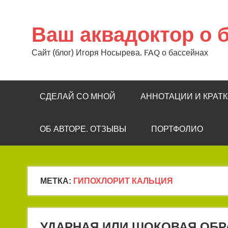
Перейти
к
содержимому
Ваш аквадоктор о 
Сайт (блог) Игоря Носырева. FAQ о бассейнах
СДЕЛАЙ СО МНОЙ
АННОТАЦИИ И КРАТ
ОБ АВТОРЕ. ОТЗЫВЫ
ПОРТФОЛИО
МЕТКА:
ГИПОХЛОРИТ КАЛЬЦИЯ
УДАРНАЯ ИЛИ ШОКОВАЯ ОБР