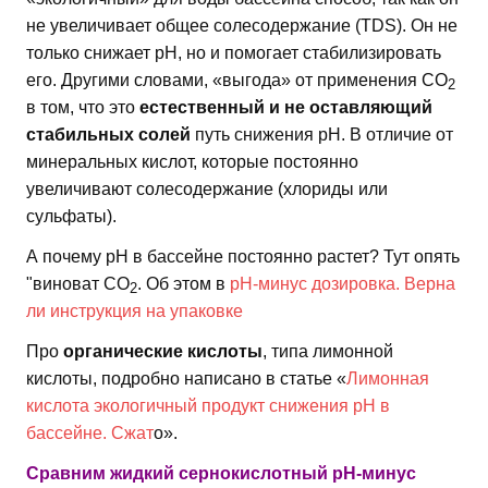
не увеличивает общее солесодержание (TDS). Он не
только снижает pH, но и помогает стабилизировать
его. Другими словами, «выгода» от применения СО
2
в том, что это
естественный и не оставляющий
стабильных солей
путь снижения pH. В отличие от
минеральных кислот, которые постоянно
увеличивают солесодержание (хлориды или
сульфаты).
А почему рН в бассейне постоянно растет? Тут опять
"виноват СО
. Об этом в
рН-минус дозировка. Верна
2
ли инструкция на упаковке
Про
органические кислоты
, типа лимонной
кислоты, подробно написано в статье «
Лимонная
кислота экологичный продукт снижения рН в
бассейне. Сжат
о».
Сравним жидкий сернокислотный рН-минус