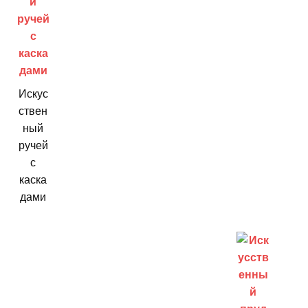
Искус
ствен
ный
ручей
с
каска
дами