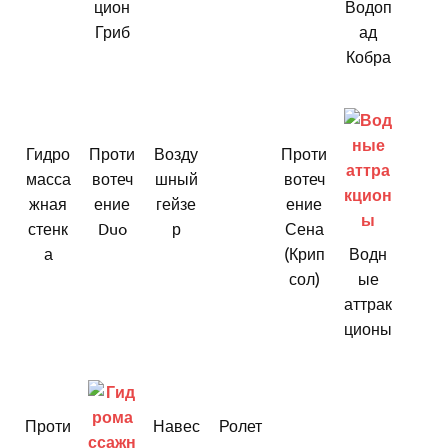
цион
Водоп
Гриб
ад
Кобра
Гидро
Проти
Возду
Проти
масса
вотеч
шный
вотеч
жная
ение
гейзе
ение
стенк
Duo
р
Сена
а
(Крип
Водн
сол)
ые
аттрак
ционы
Проти
Навес
Ролет