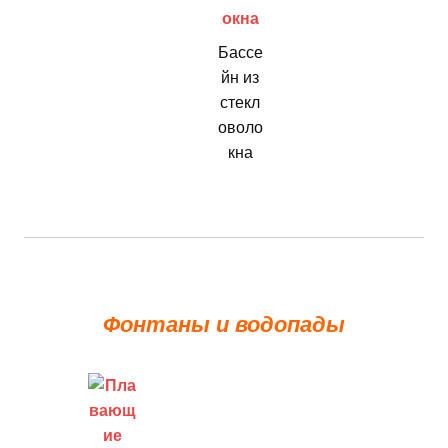
Бассе
йн из
стекл
оволо
кна
Фонтаны и водопады