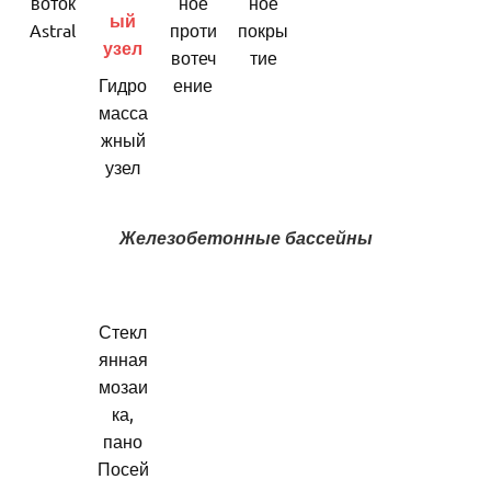
воток
ное
ное
Astral
проти
покры
вотеч
тие
Гидро
ение
масса
жный
узел
Железобетонные бассейны
Стекл
янная
мозаи
ка,
пано
Посей