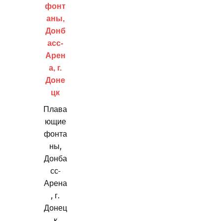
Плава
ющие
фонта
ны,
Донба
сс-
Арена
, г.
Донец
к