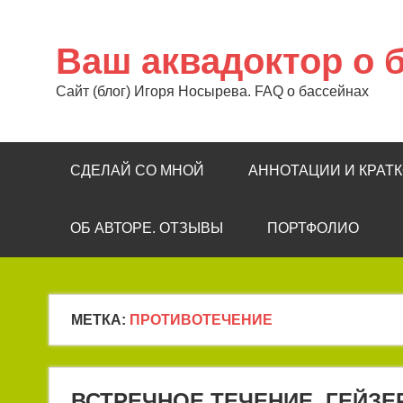
Перейти
к
содержимому
Ваш аквадоктор о 
Сайт (блог) Игоря Носырева. FAQ о бассейнах
СДЕЛАЙ СО МНОЙ
АННОТАЦИИ И КРАТ
ОБ АВТОРЕ. ОТЗЫВЫ
ПОРТФОЛИО
МЕТКА:
ПРОТИВОТЕЧЕНИЕ
ВСТРЕЧНОЕ ТЕЧЕНИЕ, ГЕЙЗЕ