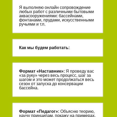
Я выполняю онлайн сопровождение
любых работ с различными бытовыми
аквасооружениями: бассейнами,
фонтанами, прудами, искусственными
ручьями и т.п.
Как мы будем работать:
Формат «
Наставник
»:
Я проведу вас
«за руку» через весь процесс, шаг за
шагом и это может продолжаться весь
сезон от запуска до консервации
бассейна.
Формат «
Педагог
»:
Объясню теорию,
научу принципам, покажу на примерах.