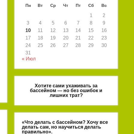
Пн
Вт
Ср
Чт
Пт
Сб
Вс
1
2
3
4
5
6
7
8
9
10
11
12
13
14
15
16
17
18
19
20
21
22
23
24
25
26
27
28
29
30
31
« Июл
Хотите сами ухаживать за
бассейном — но без ошибок и
лишних трат?
«Что делать с бассейном? Хочу все
делать сам, но научиться делать
правильно».