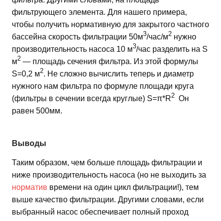
фильтрующего элемента. Для нашего примера,
чтобы получить нормативную для закрытого частного
3
2
бассейна скорость фильтрации 50м
/час/м
нужно
3
производительность насоса 10 м
/час разделить на S
2
м
— площадь сечения фильтра. Из этой формулы
2
S=0,2 м
. Не сложно вычислить теперь и диаметр
нужного нам фильтра по формуле площади круга
2
(фильтры в сечении всегда круглые) S=π*R
Он
равен 500мм.
Выводы
Таким образом, чем больше площадь фильтрации и
ниже производительность насоса (но не выходить за
норматив
времени на один цикл фильтрации!), тем
выше качество фильтрации. Другими словами, если
выбранный насос обеспечивает полный проход