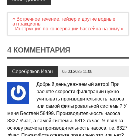
Навигация
« Встречное течение, гейзер и другие водные
по
аттракционы
записям
Инструкция по консервации бассейна на зиму »
4 КОММЕНТАРИЯ
Серебряков Иван
05.03.2025 11:08
Добрый день,уважаемый автор! При
расчете скорости фильтрации нужно
учитывать производительность насоса
или самой фильтровальной системы? У
меня Бествей 58499. Производительность насоса
8327 л\час, а самой системы- 6813 л\ час. Я взял за
основу расчета производительность насоса, т.е. 8327
л\час. Пожалуйста ответьте правильно это или нет?