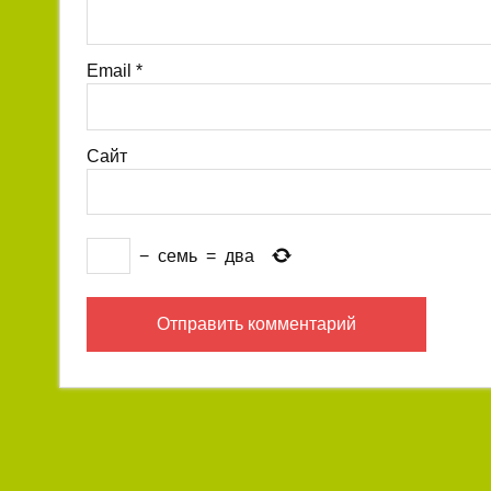
Email
*
Сайт
−
семь
=
два