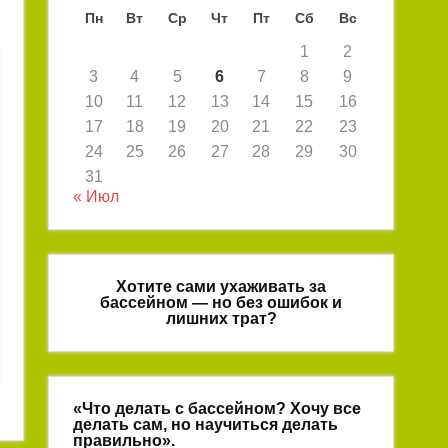
Пн
Вт
Ср
Чт
Пт
Сб
Вс
1
2
3
4
5
6
7
8
9
10
11
12
13
14
15
16
17
18
19
20
21
22
23
24
25
26
27
28
29
30
31
« Июл
Хотите сами ухаживать за
бассейном — но без ошибок и
лишних трат?
«Что делать с бассейном? Хочу все
делать сам, но научиться делать
правильно».