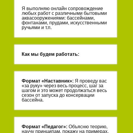
Я выполняю онлайн сопровождение
любых работ с различными бытовыми
аквасооружениями: бассейнами,
фонтанами, прудами, искусственными
ручьями и т.п.
Как мы будем работать:
Формат «
Наставник
»:
Я проведу вас
«за руку» через весь процесс, шаг за
шагом и это может продолжаться весь
сезон от запуска до консервации
бассейна.
Формат «
Педагог
»:
Объясню теорию,
научу принципам, покажу на примерах.