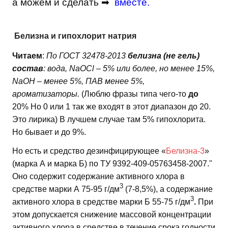
а можем и сделать ➡
вместе
.
Белизна и гипохлорит натрия
Читаем
:
По ГОСТ 32478-2013
белизна (не гель)
состав
: вода, NaOCl – 5% или более, но менее 15%,
NaOH – менее 5%, ПАВ менее 5%,
ароматизаторы.
(Люблю фразы типа чего-то
до
20% Но 0 или 1 так же входят в этот диапазон до 20.
Это лирика) В лучшем случае там 5% гипохлорита.
Но бывает и до 9%.
Но есть и средство дезинфицирующее «
Белизна-3
»
(марка А и марка Б) по ТУ 9392-409-05763458-2007."
Оно содержит содержание активного хлора в
3
средстве марки А 75-95 г/дм
(7-8,5%), а содержание
3
активного хлора в средстве марки Б 55-75 г/дм
.
При
этом допускается снижение массовой концентрации
активного хлора в средстве в течение срока годности