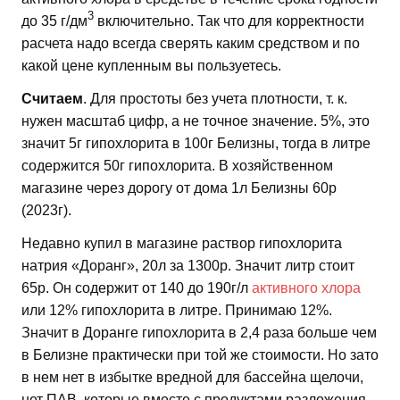
3
до 35 г/дм
включительно. Так что для корректности
расчета надо всегда сверять каким средством и по
какой цене купленным вы пользуетесь.
Считаем
. Для простоты без учета плотности, т. к.
нужен масштаб цифр, а не точное значение. 5%, это
значит 5г гипохлорита в 100г Белизны, тогда в литре
содержится 50г гипохлорита. В хозяйственном
магазине через дорогу от дома 1л Белизны 60р
(2023г).
Недавно купил в магазине раствор гипохлорита
натрия «Доранг», 20л за 1300р. Значит литр стоит
65р. Он содержит от 140 до 190г/л
активного хлора
или 12% гипохлорита в литре. Принимаю 12%.
Значит в Доранге гипохлорита в 2,4 раза больше чем
в Белизне практически при той же стоимости. Но зато
в нем нет в избытке вредной для бассейна щелочи,
нет ПАВ, которые вместе с продуктами разложения