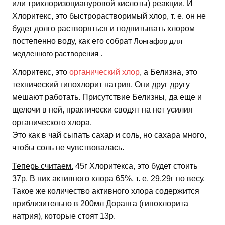
или трихлоризоциануровой кислоты) реакции. И
Хлоритекс, это быстрорастворимый хлор, т. е. он не
будет долго растворяться и подпитывать хлором
постепенно воду, как его собрат
Лонгафор
для
медленного растворения .
Хлоритекс, это
органический хлор
, а Белизна, это
технический гипохлорит натрия. Они друг другу
мешают работать. Присутствие Белизны, да еще и
щелочи в ней, практически сводят на нет усилия
органического хлора.
Это как в чай сыпать сахар и соль, но сахара много,
чтобы соль не чувствовалась.
Теперь считаем.
45г Хлоритекса, это будет стоить
37р. В них активного хлора 65%, т. е. 29,29г по весу.
Такое же количество активного хлора содержится
приблизительно в 200мл Доранга (гипохлорита
натрия), которые стоят 13р.