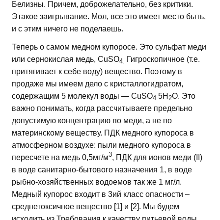
Белизны. Причем, доброжелательно, без критики.
Этакое заигрывание. Мол, все это имеет место быть,
и с этим ничего не поделаешь.
Теперь о самом медном купоросе. Это сульфат меди
или сернокислая медь, CuSO
Гигроскопичное (т.е.
4.
притягивает к себе воду) вещество. Поэтому в
продаже мы имеем дело с кристаллогидратом,
содержащим 5 молекул воды — CuSO
5Н
О. Это
4
2
важно понимать, когда рассчитываете предельно
допустимую концентрацию по меди, а не по
материнскому веществу. ПДК медного купороса в
атмосферном воздухе: пыли медного купороса в
3
пересчете на медь 0,5мг/м
, ПДК для ионов меди (II)
в воде санитарно-бытового назначения 1, в воде
рыбно-хозяйственных водоемов так же 1 мг/л.
Медный купорос входит в 3ий класс опасности –
среднетоксичное вещество [1] и [2]. Мы будем
исходить из Требования к качеству питьевой воды