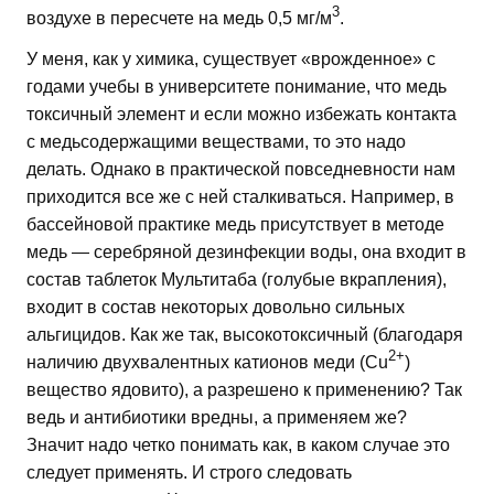
3
воздухе в пересчете на медь 0,5 мг/м
.
У меня, как у химика, существует «врожденное» с
годами учебы в университете понимание, что медь
токсичный элемент и если можно избежать контакта
с медьсодержащими веществами, то это надо
делать. Однако в практической повседневности нам
приходится все же с ней сталкиваться. Например, в
бассейновой практике медь присутствует в методе
медь — серебряной дезинфекции воды, она входит в
состав таблеток Мультитаба (голубые вкрапления),
входит в состав некоторых довольно сильных
альгицидов. Как же так, высокотоксичный (благодаря
2+
наличию двухвалентных катионов меди (Cu
)
вещество ядовито), а разрешено к применению? Так
ведь и антибиотики вредны, а применяем же?
Значит надо четко понимать как, в каком случае это
следует применять. И строго следовать