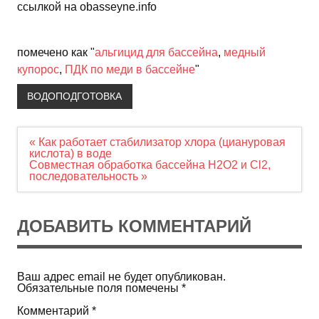
ссылкой на obasseyne.info
помечено как "
альгицид для бассейна
,
медный
купорос
,
ПДК по меди в бассейне
"
ВОДОПОДГОТОВКА
Навигация
« Как работает стабилизатор хлора (циануровая
по
кислота) в воде
записям
Совместная обработка бассейна H2O2 и Cl2,
последовательность »
ДОБАВИТЬ КОММЕНТАРИЙ
Ваш адрес email не будет опубликован.
Обязательные поля помечены
*
Комментарий
*