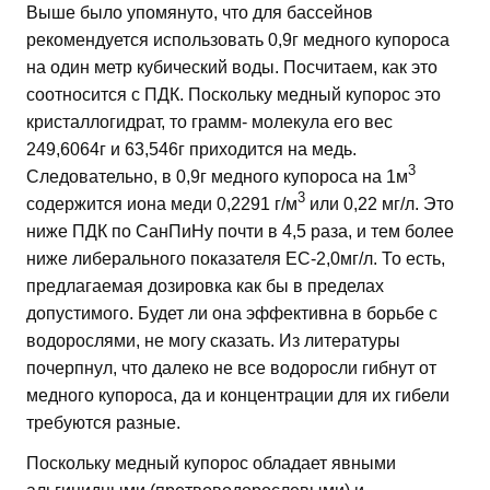
Выше было упомянуто, что для бассейнов
рекомендуется использовать 0,9г медного купороса
на один метр кубический воды. Посчитаем, как это
соотносится с ПДК. Поскольку медный купорос это
кристаллогидрат, то грамм- молекула его вес
249,6064г и 63,546г приходится на медь.
3
Следовательно, в 0,9г медного купороса на 1м
3
содержится иона меди 0,2291 г/м
или 0,22 мг/л. Это
ниже ПДК по СанПиНу почти в 4,5 раза, и тем более
ниже либерального показателя ЕС-2,0мг/л. То есть,
предлагаемая дозировка как бы в пределах
допустимого. Будет ли она эффективна в борьбе с
водорослями, не могу сказать. Из литературы
почерпнул, что далеко не все водоросли гибнут от
медного купороса, да и концентрации для их гибели
требуются разные.
Поскольку медный купорос обладает явными