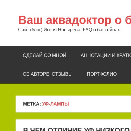
Перейти
к
содержимому
Ваш аквадоктор о 
Сайт (блог) Игоря Носырева. FAQ о бассейнах
СДЕЛАЙ СО МНОЙ
АННОТАЦИИ И КРАТ
ОБ АВТОРЕ. ОТЗЫВЫ
ПОРТФОЛИО
МЕТКА:
УФ-ЛАМПЫ
В ЧЕМ ОТЛИЧИЕ УФ НИЗКОГО