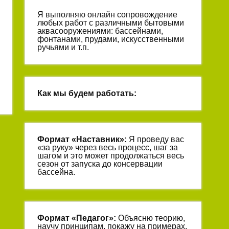
Я выполняю онлайн сопровождение
любых работ с различными бытовыми
аквасооружениями: бассейнами,
фонтанами, прудами, искусственными
ручьями и т.п.
Как мы будем работать:
Формат «
Наставник
»:
Я проведу вас
«за руку» через весь процесс, шаг за
шагом и это может продолжаться весь
сезон от запуска до консервации
бассейна.
Формат «
Педагог
»:
Объясню теорию,
научу принципам, покажу на примерах.