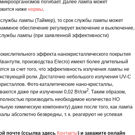
микроорганизмов погибает. Далее лампа может
новится ниже
нормы
.
 службы лампы (Таймер), то срок службы лампы может
рограммное обеспечение регулирует включение и выключение,
к службы лампы (при заявленной эффективности)
 окислительного эффекта нанокристаллического покрытия
вантутм, производства Elecro) имеют более длительный
ется за счет того, что эффективность излучения лампы не
венствующей роли. Достаточно небольшого излучения UV-C
ристаллов. Фото-каталитические нано-кристаллы,
2
аются даже при излучении 0,02 Вт/см
. Таким образом,
.
т полностью производить необходимое количество HO
ьную химическую компоненту) даже после того, как лампа
калы абсолютно безвредны, т. к. реагируют не успевая
ой почте (ссылка здесь
Контакты
) и закажите онлайн