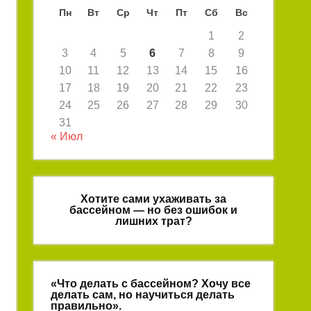
Пн
Вт
Ср
Чт
Пт
Сб
Вс
1
2
3
4
5
6
7
8
9
10
11
12
13
14
15
16
17
18
19
20
21
22
23
24
25
26
27
28
29
30
31
« Июл
Хотите сами ухаживать за
бассейном — но без ошибок и
лишних трат?
«Что делать с бассейном? Хочу все
делать сам, но научиться делать
правильно».