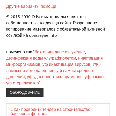
Другие варианты помощи →
© 2015-2030 © Все материалы являются
собственностью владельца сайта. Разрешается
копирование материалов с обязательной активной
ссылкой на obasseyne.info
помечено как "
бактерицидное излучение
,
дезинфекция воды ультрафиолетом
,
инактивация
микроорганизмов
,
уф инактивация вирусов
,
УФ
лампы низкого давления
,
уф лампы среднего
давления
,
уф удаление трихлораминов
,
уф-лампы
,
уф-стерелизатор
"
ОБОРУДОВАНИЕ
Навигация
« Как проводить тендер на строительство
по
бассейна, фонтана